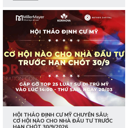
HỘI THẢO ĐỊNH CƯ MỸ CHUYÊN SÂU:
CƠ HỘI NÀO CHO NHÀ ĐẦU TƯ TRƯỚC
HẠN CHÓT 30/9/2026