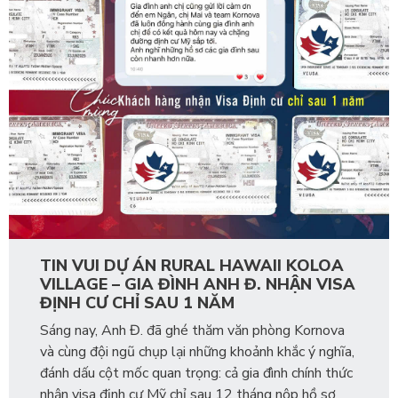
TIN VUI DỰ ÁN RURAL HAWAII KOLOA
VILLAGE – GIA ĐÌNH ANH Đ. NHẬN VISA
ĐỊNH CƯ CHỈ SAU 1 NĂM
Sáng nay, Anh Đ. đã ghé thăm văn phòng Kornova
và cùng đội ngũ chụp lại những khoảnh khắc ý nghĩa,
đánh dấu cột mốc quan trọng: cả gia đình chính thức
nhận visa định cư Mỹ chỉ sau 12 tháng nộp hồ sơ