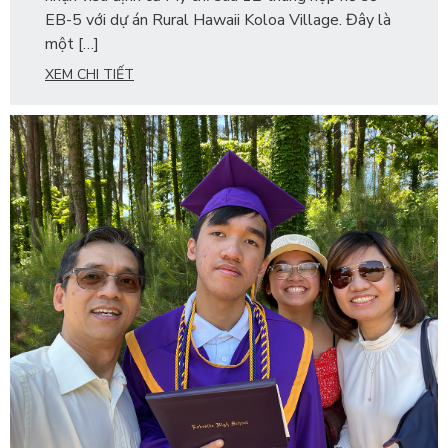
EB-5 với dự án Rural Hawaii Koloa Village. Đây là
một […]
XEM CHI TIẾT