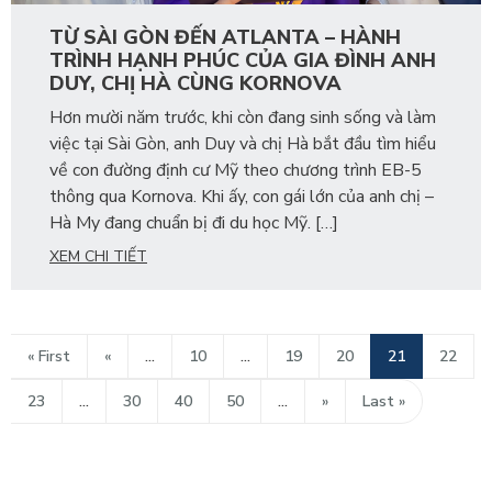
TỪ SÀI GÒN ĐẾN ATLANTA – HÀNH
TRÌNH HẠNH PHÚC CỦA GIA ĐÌNH ANH
DUY, CHỊ HÀ CÙNG KORNOVA
Hơn mười năm trước, khi còn đang sinh sống và làm
việc tại Sài Gòn, anh Duy và chị Hà bắt đầu tìm hiểu
về con đường định cư Mỹ theo chương trình EB-5
thông qua Kornova. Khi ấy, con gái lớn của anh chị –
Hà My đang chuẩn bị đi du học Mỹ. […]
XEM CHI TIẾT
« First
«
...
10
...
19
20
21
22
23
...
30
40
50
...
»
Last »