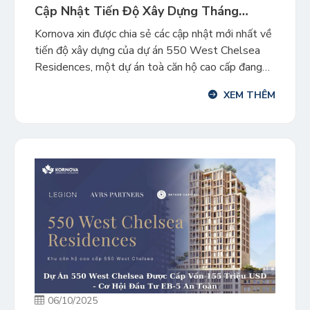
Cập Nhật Tiến Độ Xây Dựng Tháng
10/2025
Kornova xin được chia sẻ các cập nhật mới nhất về
tiến độ xây dựng của dự án 550 West Chelsea
Residences, một dự án toà căn hộ cao cấp đang
được xây dựng tại 550 West 21st Street, ven bờ
XEM THÊM
sông Hudson tại Manhattan. Dự án đang được
triển khai ổn định, với các […]
06/10/2025