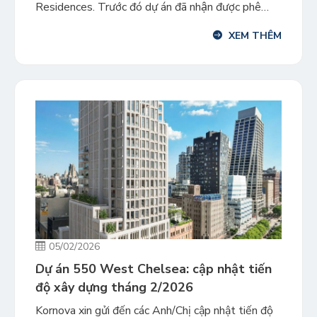
Residences. Trước đó dự án đã nhận được phê
duyệt I-956F vào tháng 1/2026 và kỳ hạn đầu tư
XEM THÊM
của vốn vay EB-5 chính thức bắt đầu từ ngày
07/01/2026. Trong một báo cáo gần đây, các […]
05/02/2026
Dự án 550 West Chelsea: cập nhật tiến
độ xây dựng tháng 2/2026
Kornova xin gửi đến các Anh/Chị cập nhật tiến độ