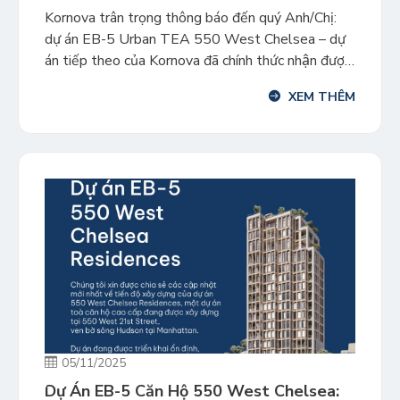
956F
Kornova trân trọng thông báo đến quý Anh/Chị:
dự án EB-5 Urban TEA 550 West Chelsea – dự
án tiếp theo của Kornova đã chính thức nhận được
phê duyệt I-956F vào ngày 13 tháng 1, sau hơn 6
XEM THÊM
tháng nộp đơn. 550 West Chelsea là dự án phát
triển căn hộ cao cấp cuối […]
05/11/2025
Dự Án EB-5 Căn Hộ 550 West Chelsea: