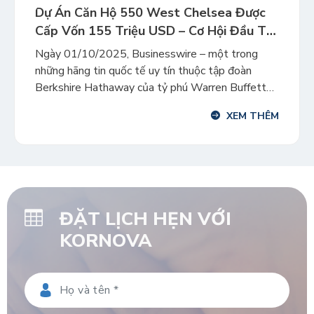
Dự Án Căn Hộ 550 West Chelsea Được
Cấp Vốn 155 Triệu USD – Cơ Hội Đầu Tư
EB-5 An Toàn
Ngày 01/10/2025, Businesswire – một trong
những hãng tin quốc tế uy tín thuộc tập đoàn
Berkshire Hathaway của tỷ phú Warren Buffett
đưa tin tập đoàn Legion Investment Group đã
XEM THÊM
chính thức huy động thành công $155 triệu khoản
vay xây dựng từ Eldridge cho dự án căn hộ cao cấp
550 West 21st […]
ĐẶT LỊCH HẸN VỚI
KORNOVA