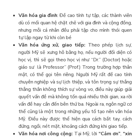
Văn hóa gia đình
: Đề cao tính tự tập, các thành viên
dù có mối quan hệ chặt chẽ với gia đình và cộng đồng,
nhưng mỗi cá nhân đều phải tập cho mình thói quen
tự lập ngay từ khi còn bé
Văn hóa ứng xử, giao tiếp:
Theo phép lịch sự,
người Mỹ sẽ xưng hô bằng họ, nếu người đối diện có
học vị, thì sẽ gọi theo học vị như “Dr.” (Doctor) hoặc
giáo sư là Professor” (Prof.) Trong trường hợp thân
mật, có thể gọi tên riêng. Người Mỹ rất đề cao tính
chuyên nghiệp và sự lịch thiệp, và tôn trọng sự thẳng
thẳng thắn không thích sự vòng vo, điều này giúp giải
quyết vấn đề mà không tốn quá nhiều thời gian, xa rời
vấn đề hay cần đến bên thứ ba. Ngoài ra, ngôn ngữ cơ
thể cũng là một trong những yếu tố tạo nên văn hóa
Mỹ. Điều này được thể hiện qua cách bắt tay, cách
đứng, ngồi, nét mặt, khoảng cách đứng khi giao tiếp.
Văn hóa nơi công cộng:
Tại Mỹ, lời
“Cảm ơn”
,
“xin