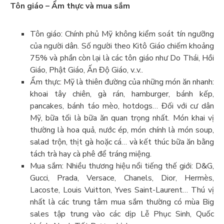
Tôn giáo – Ẩm thực và mua sắm
Tôn giáo: Chính phủ Mỹ không kiểm soát tín ngưỡng
của người dân. Số người theo Kitô Giáo chiếm khoảng
75% và phần còn lại là các tôn giáo như Do Thái, Hồi
Giáo, Phật Giáo, Ấn Độ Giáo, v..v..
Ẩm thực: Mỹ là thiên đường của những món ăn nhanh:
khoai tây chiên, gà rán, hamburger, bánh kếp,
pancakes, bánh táo mèo, hotdogs… Đối với cư dân
Mỹ, bữa tối là bữa ăn quan trọng nhất. Món khai vị
thường là hoa quả, nước ép, món chính là món soup,
salad trộn, thịt gà hoặc cá… và kết thúc bữa ăn bằng
tách trà hay cà phê để tráng miệng.
Mua sắm: Nhiều thương hiệu nổi tiếng thế giới: D&G,
Gucci, Prada, Versace, Chanels, Dior, Hermès,
Lacoste, Louis Vuitton, Yves Saint-Laurent… Thú vị
nhất là các trung tâm mua sắm thường có mùa Big
sales tập trung vào các dịp Lễ Phục Sinh, Quốc