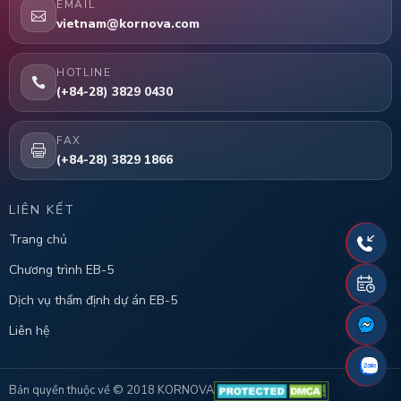
EMAIL
vietnam@kornova.com
HOTLINE
(+84-28) 3829 0430
FAX
(+84-28) 3829 1866
LIÊN KẾT
Trang chủ
Chương trình EB-5
Dịch vụ thẩm định dự án EB-5
Liên hệ
Bản quyền thuộc về © 2018 KORNOVA