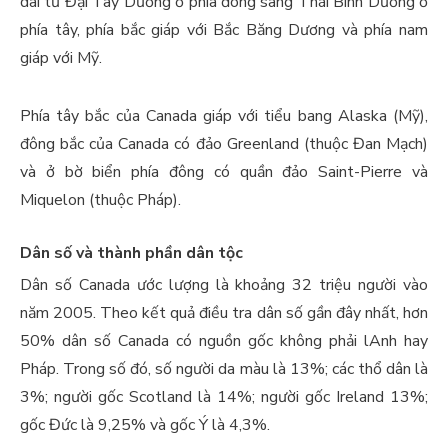
dài từ Đại Tây Dương ở phía đông sang Thái Bình Dương ở
phía tây, phía bắc giáp với Bắc Băng Dương và phía nam
giáp với Mỹ.
Phía tây bắc của Canada giáp với tiểu bang Alaska (Mỹ),
đông bắc của Canada có đảo Greenland (thuộc Đan Mạch)
và ở bờ biển phía đông có quần đảo Saint-Pierre và
Miquelon (thuộc Pháp).
Dân số và thành phần dân tộc
Dân số Canada ước lượng là khoảng 32 triệu người vào
năm 2005. Theo kết quả điều tra dân số gần đây nhất, hơn
50% dân số Canada có nguồn gốc không phải lAnh hay
Pháp. Trong số đó, số người da màu là 13%; các thổ dân là
3%; người gốc Scotland là 14%; người gốc Ireland 13%;
gốc Đức là 9,25% và gốc Ý là 4,3%.