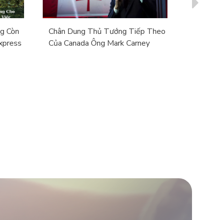
g Còn
Chân Dung Thủ Tướng Tiếp Theo
Tổng Kế
xpress
Của Canada Ông Mark Carney
Entry 