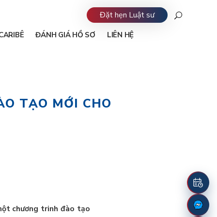
Đặt hẹn Luật sư
CARIBÊ
ĐÁNH GIÁ HỒ SƠ
LIÊN HỆ
ÀO TẠO MỚI CHO
một chương trinh đào tạo