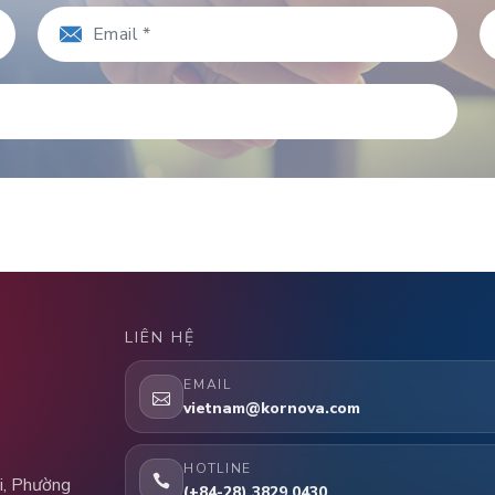
LIÊN HỆ
EMAIL
vietnam@kornova.com
HOTLINE
i, Phường
(+84-28) 3829 0430