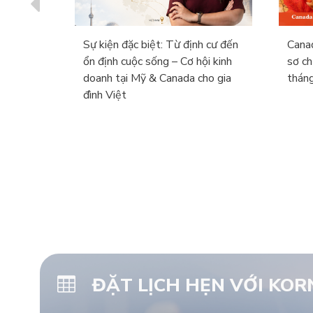
 Tốt
Sự kiện đặc biệt: Từ định cư đến
Canad
p Nhật
ổn định cuộc sống – Cơ hội kinh
sơ ch
doanh tại Mỹ & Canada cho gia
thá
đình Việt
ĐẶT LỊCH HẸN VỚI KO