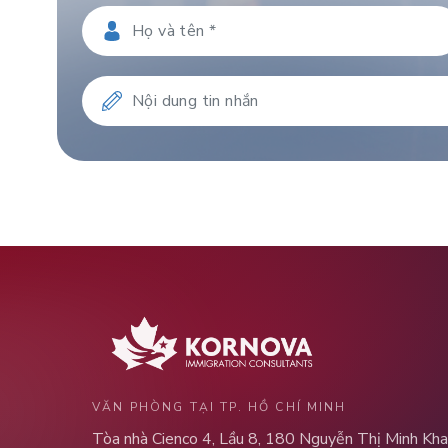
VĂN PHÒNG TẠI TP. HỒ CHÍ MINH
Tòa nhà Cienco 4, Lầu 8, 180 Nguyễn Thị Minh Kha