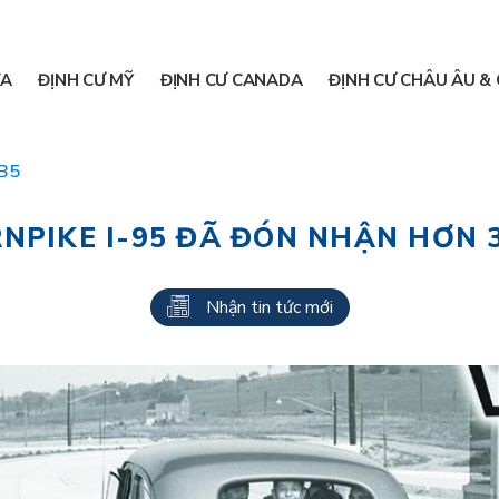
A
ĐỊNH CƯ MỸ
ĐỊNH CƯ CANADA
ĐỊNH CƯ CHÂU ÂU & 
EB5
RNPIKE I-95 ĐÃ ĐÓN NHẬN HƠN 
Nhận tin tức mới