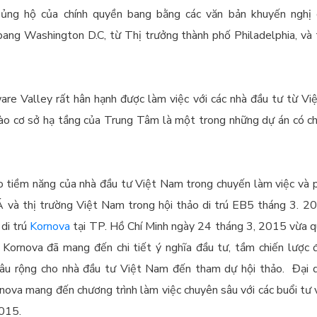
 ủng hộ của chính quyền bang bằng các văn bản khuyến nghị 
ang Washington D.C, từ Thị trưởng thành phố Philadelphia, và
e Valley rất hân hạnh được làm việc với các nhà đầu tư từ Vi
ào cơ sở hạ tầng của Trung Tâm là một trong những dự án có ch
ao tiềm năng của nhà đầu tư Việt Nam trong chuyến làm việc và p
 Á và thị trường Việt Nam trong hội thảo di trú EB5 tháng 3. 20
 di trú
Kornova
tại TP. Hồ Chí Minh ngày 24 tháng 3, 2015 vừa qu
Kornova đã mang đến chi tiết ý nghĩa đầu tư, tầm chiến lược
sâu rộng cho nhà đầu tư Việt Nam đến tham dự hội thảo. Đại d
va mang đến chương trình làm việc chuyên sâu với các buổi tư v
2015.