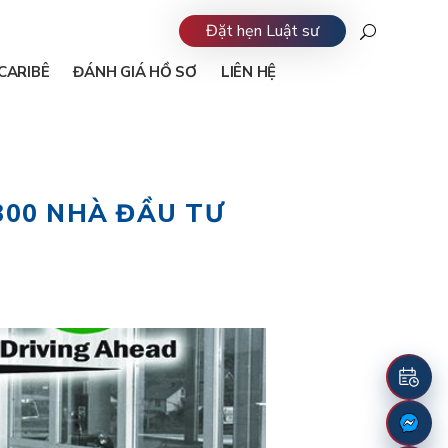
Đặt hẹn Luật sư
CARIBÊ
ĐÁNH GIÁ HỒ SƠ
LIÊN HỆ
300 NHÀ ĐẦU TƯ