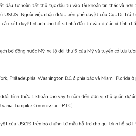
t đầu tư hoàn tất thủ tục đầu tư vào tài khoản tín thác và hơn
trú USCIS. Ngoài việc nhận được tiền phê duyệt của Cục Di Trú t
u cầu xét duyệt nhanh cho hồ sơ nhà đầu tư vào dự án vì tính chấ
mạch bờ đông nước Mỹ, xa lộ dài thứ 6 của Mỹ và tuyến có lưu lư
York, Philadelphia, Washington D.C ở phía bắc và Miami, Florida ở
 dưới hình thức 1 khoản cho vay 5 năm đến đơn vị chủ quản dự án
lvania Turnpike Commission -PTC)
yệt của USCIS trên bộ chứng từ mẫu hỗ trợ cho qui trình hồ sơ I