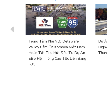
RC Đánh
Trung Tâm Khu Vực Delaware
Dự Á
y Tín
Valley Cảm Ơn Kornova Việt Nam
High
ển Dự Án
Hoàn Tất Thu Hút Đầu Tư Dự Án
Thán
 Bang
EB5 Hệ Thống Cao Tốc Liên Bang
I-95