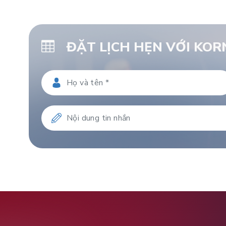
ĐẶT LỊCH HẸN VỚI KO