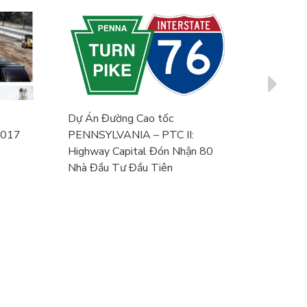
Dự Án Đường Cao tốc
Dự Án E
2017
PENNSYLVANIA – PTC II:
385 Phê
Highway Capital Đón Nhận 80
Nhà Đầu Tư Đầu Tiên