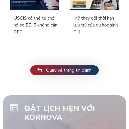
USCIS có thể từ chối
Mỹ thay đổi thời hạn
hồ sơ EB-5 không cần
lưu trú của du học sinh
RFE
F-1
Quay về trang tin chính
ĐẶT LỊCH HẸN VỚI
KORNOVA