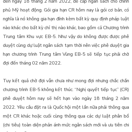
đến ngày 18 tháng 2 năm 2022, để cấp ngân sách cho chính
phủ Mỹ hoạt động. Gói gia hạn CR hôm nay là gói cơ bản, có
nghĩa là nó không gia hạn đính kèm bất kỳ quy định pháp luật
nào khác cho bất kỳ chỉ thị nào khác, bao gồm cả Chương trình
Trung tâm Khu vực EB-5. Như vậy do không được được phê
duyệt cùng dự luật ngân sách tạm thời nên việc phê duyệt gia
hạn chương trình Trung tâm Vùng EB-5 sẽ tiếp tục phải chờ
đợi đến tháng 02 năm 2022.
Tuy kết quả chờ đợi vẫn chưa như mong đợi nhưng chắc chắn
chương trình EB-5 không kết thúc. “Nghị quyết tiếp tục” (CR)
phê duyệt hôm nay sẽ hết hạn vào ngày 18 tháng 2 năm
2022. Yêu cầu đặt ra là Quốc hội một lần nữa phải thông qua
một CR khác hoặc cuối cùng thông qua các dự luật phân bổ
(chi tiêu) toàn diện phản ánh mức ngân sách mới và ưu tiên chi