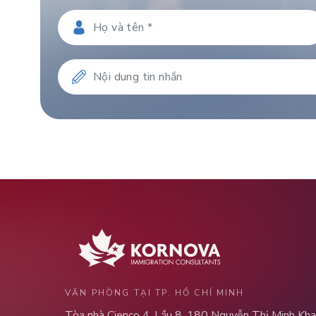
VĂN PHÒNG TẠI TP. HỒ CHÍ MINH
Tòa nhà Cienco 4, Lầu 8, 180 Nguyễn Thị Minh Kha