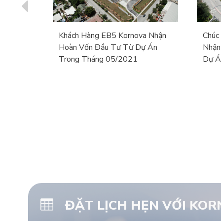
rter
Khách Hàng EB5 Kornova Nhận
Chúc
Hoàn Vốn Đầu Tư Từ Dự Án
Nhận
Trong Tháng 05/2021
Dự Á
ĐẶT LỊCH HẸN VỚI KO