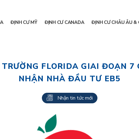
A
ĐỊNH CƯ MỸ
ĐỊNH CƯ CANADA
ĐỊNH CƯ CHÂU ÂU & 
 TRƯỜNG FLORIDA GIAI ĐOẠN 7 
NHẬN NHÀ ĐẦU TƯ EB5
Nhận tin tức mới