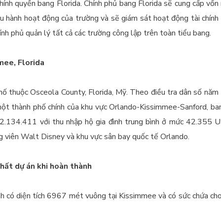
hính quyền bang Florida.
Chính phủ bang Florida sẽ cung cấp vốn 
iều hành hoạt động của trường và sẽ giám sát hoạt động tài chính
ính phủ quản lý tất cả các trường công lập trên toàn tiểu bang.
mmee, Florida
ố thuộc Osceola County, Florida, Mỹ.
Theo điều tra dân số năm
ột thành phố chính
của khu vực Orlando-Kissimmee-Sanford, ban
2.134.411 với thu nhập hộ gia đình trung bình ở mức 42.355 
g viên Walt Disney và khu vực sân bay quốc tế Orlando.
hất dự án khi hoàn thành
h có diện tích 6967 mét vuông tại Kissimmee và có sức chứa cho