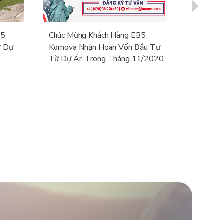
-5
Chúc Mừng Khách Hàng EB5
Khách H
ừ Dự
Kornova Nhận Hoàn Vốn Đầu Tư
Tục Nh
Từ Dự Án Trong Tháng 11/2020
Dự Án T