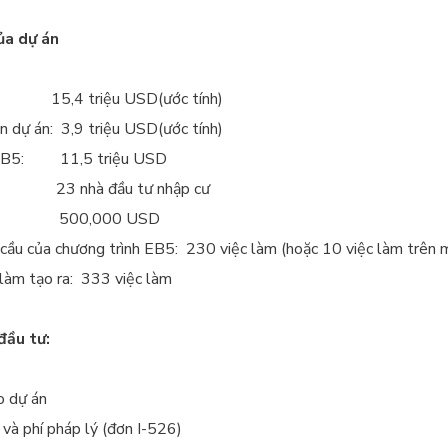
ủa dự án
: 15,4 triệu
USD
(ước tính)
ển dự án: 3,9 triệu
USD
(ước tính)
ư EB5: 11,5 triệu
USD
nhà đầu tư nhập cư
 tư: 500,000
USD
cầu của chương trình EB5: 230 việc làm (hoặc 10 việc làm trên m
 làm tạo ra: 333 việc làm
đầu tư:
o dự án
 và phí pháp lý (đơn I-526)