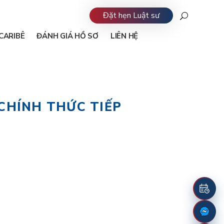
Đặt hẹn Luật sư
CARIBÊ
ĐÁNH GIÁ HỒ SƠ
LIÊN HỆ
CHÍNH THỨC TIẾP