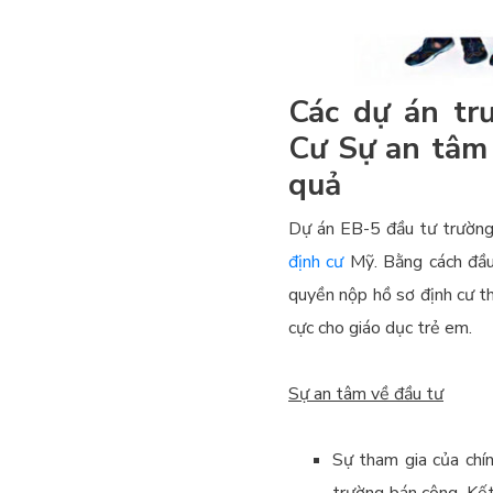
Các dự án tr
Cư Sự an tâm 
quả
Dự án EB-5 đầu tư trường
định cư
Mỹ. Bằng cách đầu
quyền nộp hồ sơ định cư t
cực cho giáo dục trẻ em.
Sự an tâm về đầu tư
Sự tham gia của chín
trường bán công. Kết