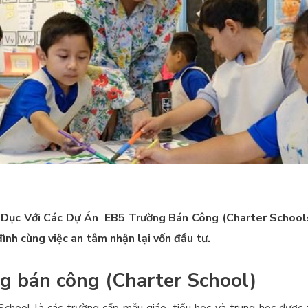
Dục Với Các Dự Án EB5 Trường Bán Công (Charter Schools)
ình cùng việc an tâm nhận lại vốn đầu tư.
g bán công (Charter School)
chool là các trường cấp mẫu giáo, tiểu học và trung học được 