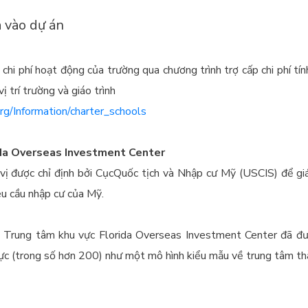
 vào dự án
hi phí hoạt động của trường qua chương trình trợ cấp chi phí tính
ị trí trường và giáo trình
rg/
Information/charter_schools
ida Overseas Investment Center
vị được chỉ định bởi CụcQuốc tịch và Nhập cư Mỹ (USCIS) để g
êu cầu nhập cư của Mỹ.
Trung tâm khu vực Florida Overseas Investment Center đã đ
ực (trong số hơn 200) như một mô hình kiểu mẫu về trung tâm th