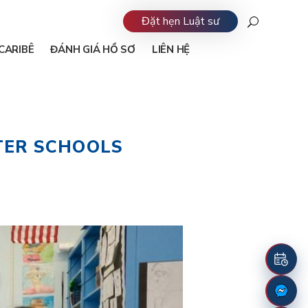
Đặt hẹn Luật sư
CARIBÊ
ĐÁNH GIÁ HỒ SƠ
LIÊN HỆ
TER SCHOOLS