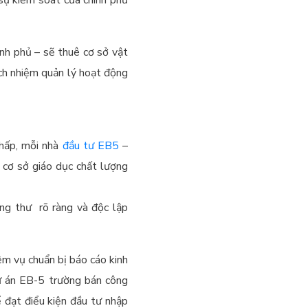
ính phủ – sẽ thuê cơ sở vật
ách nhiệm quản lý hoạt động
chấp, mỗi nhà
đầu tư EB5
–
 cơ sở giáo dục chất lượng
ứng thư rõ ràng và độc lập
ệm vụ chuẩn bị báo cáo kinh
dự án EB-5 trường bán công
 đạt điểu kiện đầu tư nhập