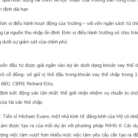
 định dài hạn
Đơn vị điểu hành hoạt động của trường – với vốn ngân sách từ ch
g lại nguồn thu nhập ổn định. Đơn vị điểu hành trường sẽ chịu tr
 dưới sự giám sát của chính phủ
vốn đầu tư được giải ngân vào dự án dưới dạng khoản vay thế 
trò cổ đông- sẽ giữ vị thế đầu trong khoản vay thế chấp trong 1
 đất). CBRE Richard Ellis,
ịnh bất động sản lớn nhất thể giới nhận nhiệm vụ chuẩn bị ch
 của tài sản thế chấp.
m: Tiến sĩ Michael Evans, một nhà kinh tế đáng kính của Mỹ có nhi
c làm được tạo ra của mỗi dự án với phương pháp RIMS-II. Các 
ượng việc làm vượt hơn nhiểu mức việc làm yêu cầu cần tạo ra để