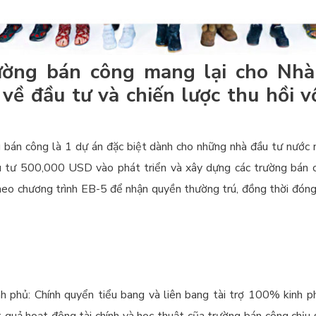
ường bán công mang lại cho Nh
về đầu tư và chiến lược thu hồi v
 bán công là 1 dự án đặc biệt dành cho những nhà đầu tư nước
 tư 500,000 USD vào phát triển và xây dựng các trường bán c
heo chương trình EB-5 để nhận quyền thường trú, đồng thời đóng 
h phủ: Chính quyển tiểu bang và liên bang tài trợ 100% kinh p
 quả hoạt động tài chính và học thuật cũa trường bán công chịu 