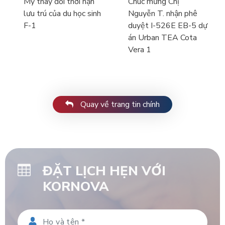
Mỹ thay đổi thời hạn
Chúc mừng Chị
lưu trú của du học sinh
Nguyễn T. nhận phê
F-1
duyệt I-526E EB-5 dự
án Urban TEA Cota
Vera 1
Quay về trang tin chính
ĐẶT LỊCH HẸN VỚI
KORNOVA