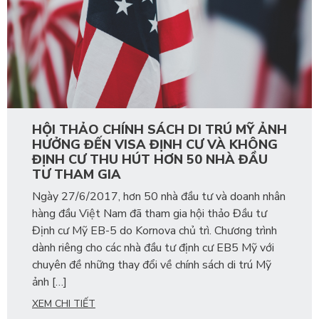
HỘI THẢO CHÍNH SÁCH DI TRÚ MỸ ẢNH
HƯỞNG ĐẾN VISA ĐỊNH CƯ VÀ KHÔNG
ĐỊNH CƯ THU HÚT HƠN 50 NHÀ ĐẦU
TƯ THAM GIA
Ngày 27/6/2017, hơn 50 nhà đầu tư và doanh nhân
hàng đầu Việt Nam đã tham gia hội thảo Đầu tư
Định cư Mỹ EB-5 do Kornova chủ trì. Chương trình
dành riêng cho các nhà đầu tư định cư EB5 Mỹ với
chuyên đề những thay đổi về chính sách di trú Mỹ
ảnh […]
XEM CHI TIẾT