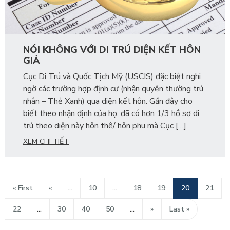
NÓI KHÔNG VỚI DI TRÚ DIỆN KẾT HÔN
GIẢ
Cục Di Trú và Quốc Tịch Mỹ (USCIS) đặc biệt nghi
ngờ các trường hợp định cư (nhận quyền thường trú
nhân – Thẻ Xanh) qua diện kết hôn. Gần đây cho
biết theo nhận định của họ, đã có hơn 1/3 hồ sơ di
trú theo diện này hôn thê/ hôn phu mà Cục […]
XEM CHI TIẾT
« First
«
...
10
...
18
19
20
21
22
...
30
40
50
...
»
Last »