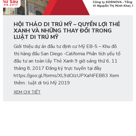
HỘI THẢO DI TRÚ MỸ – QUYỀN LỢI THẺ
XANH VÀ NHỮNG THAY ĐỔI TRONG
LUẬT DI TRÚ MỸ
Giới thiệu dự án đầu tư định cư Mỹ EB-5 – Khu đô
thị hàng đầu San Diego -California Phân tích yếu tố
đầu tư an toàn lấy Thẻ Xanh 9 giờ sáng thứ 6, 11
tháng 8, 2017 Đăng ký trực tuyến tại đây
https://goo.gl/forms/XL9dOJzUPXaNFEB83 Xem
thêm : luật di trú Mỹ 2019
XEM CHI TIẾT