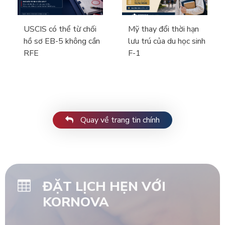
USCIS có thể từ chối
Mỹ thay đổi thời hạn
hồ sơ EB-5 không cần
lưu trú của du học sinh
RFE
F-1
Quay về trang tin chính
ĐẶT LỊCH HẸN VỚI
KORNOVA