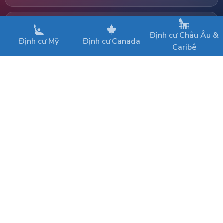
HOTLINE
(+84-28) 3829 0430
Định cư Châu Âu &
Định cư Mỹ
Định cư Canada
Caribê
FAX
(+84-28) 3829 1866
LIÊN KẾT
Trang chủ
Chương trình EB-5
Dịch vụ thẩm định dự án EB-5
Liên hệ
Bản quyền thuộc về © 2018 KORNOVA
Điều khoản sử dụng
•
Sơ đồ website